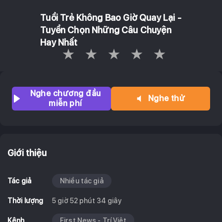
Tuổi Trẻ Không Bao Giờ Quay Lại -
Tuyển Chọn Những Câu Chuyện
Hay Nhất
Empty
1 Star
2 Stars
3 Stars
4 Stars
5 Stars
Nghe chương đầu
Nghe thử
miễn phí
Giới thiệu
Tác giả
Nhiều tác giả
Thời lượng
5 giờ 52 phút 34 giây
Kênh
First News - Trí Việt