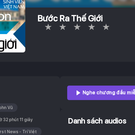
Bước Ra Thế Giới
Empty
1 Star
2 Stars
3 Stars
4 Stars
5 Stars
Nghe chương đầu miễ
ohn Vũ
Danh sách audios
ờ 32 phút 11 giây
irst News - Trí Việt