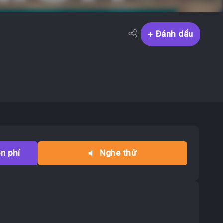
+ Đánh dấu
n phí
Nghe thử