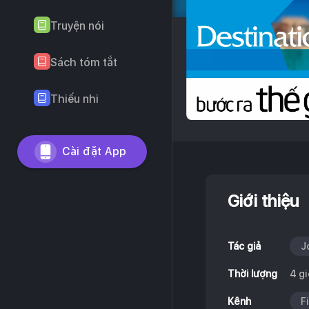
Truyện nói
Sách tóm tắt
Thiếu nhi
Cài đặt App
Giới thiệu
Tác giả
J
Thời lượng
4 gi
Kênh
F