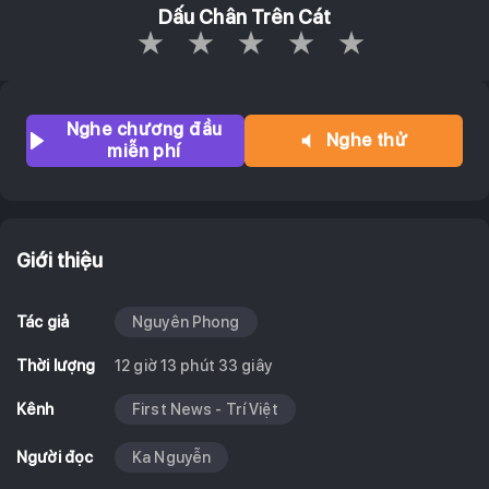
Dấu Chân Trên Cát
Empty
1 Star
2 Stars
3 Stars
4 Stars
5 Stars
Nghe chương đầu
Nghe thử
miễn phí
Giới thiệu
Tác giả
Nguyên Phong
Thời lượng
12 giờ 13 phút 33 giây
Kênh
First News - Trí Việt
Người đọc
Ka Nguyễn