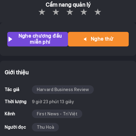
Cẩm nang quản lý
Empty
1 Star
2 Stars
3 Stars
4 Stars
5 Stars
Nghe chương đầu
Nghe thử
miễn phí
Giới thiệu
Tác giả
Harvard Business Review
Thời lượng
9 giờ 23 phút 13 giây
Kênh
First News - Trí Việt
Người đọc
Thu Hoà