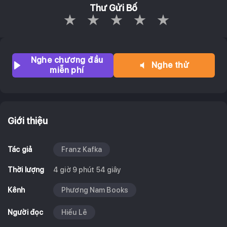
Thư Gửi Bố
Empty
1 Star
2 Stars
3 Stars
4 Stars
5 Stars
Nghe chương đầu
Nghe thử
miễn phí
Giới thiệu
Tác giả
Franz Kafka
Thời lượng
4 giờ 9 phút 54 giây
Kênh
Phương Nam Books
Người đọc
Hiếu Lê