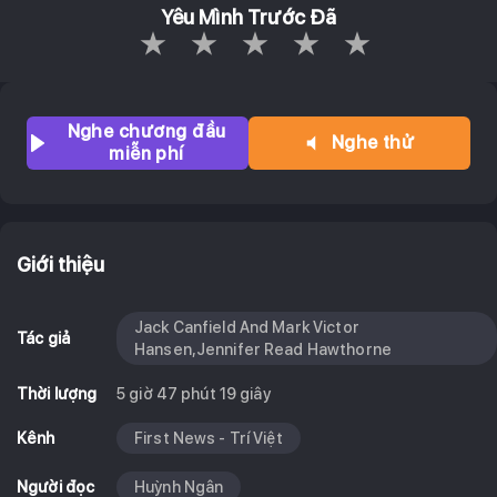
Yêu Mình Trước Đã
Empty
1 Star
2 Stars
3 Stars
4 Stars
5 Stars
Nghe chương đầu
Nghe thử
miễn phí
Giới thiệu
Jack Canfield And Mark Victor
Tác giả
Hansen,Jennifer Read Hawthorne
Thời lượng
5 giờ 47 phút 19 giây
Kênh
First News - Trí Việt
Người đọc
Huỳnh Ngân