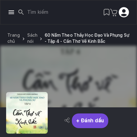
Trang
Sách
60 Năm Theo Thầy Học Đạo Và Phụng Sự
chủ
nói
- Tập 4 - Cần Thơ Về Kinh Bắc
+ Đánh dấu