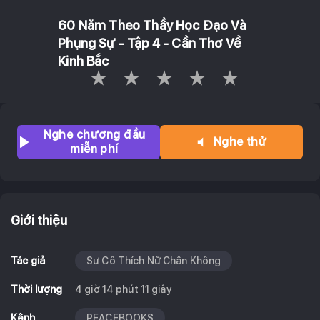
60 Năm Theo Thầy Học Đạo Và
Phụng Sự - Tập 4 - Cần Thơ Về
Kinh Bắc
Empty
1 Star
2 Stars
3 Stars
4 Stars
5 Stars
Nghe chương đầu
Nghe thử
miễn phí
Giới thiệu
Tác giả
Sư Cô Thích Nữ Chân Không
Thời lượng
4 giờ 14 phút 11 giây
Kênh
PEACEBOOKS